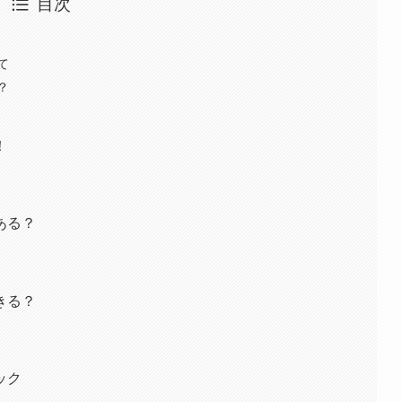
目次
て
？
！
ある？
きる？
ック