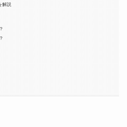
を解説
？
？