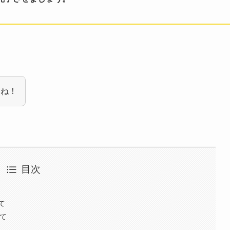
すね！
目次
て
いて