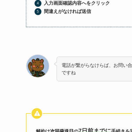
入力画面確認内容へをクリック
間違えがなければ送信
電話が繋がらなけらば、お問い
ですね
7日前までに
解約は
次回発送日
の
手続きを