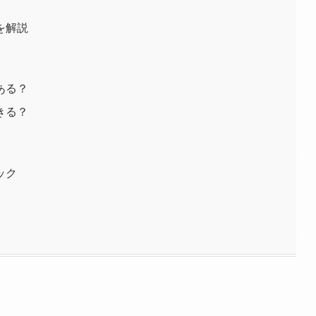
を解説
ある？
きる？
ック